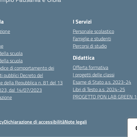
Visita la pagina iniziale della scuola
la
I Servizi
zione
Personale scolastico
Famiglie e studenti
ne
Percorsi di studio
della scuola
Didattica
della scuola
Offerta formativa
dice di comportamento dei
I progetti delle classi
i pubblici Decreto del
Esame di Stato a.s. 2023-24
e della Repubblica n. 81 del 13
Libri di Testo a.s. 2024-25
023, dal 14/07/2023
PROGETTO PON LAB GREEN 
azione
cy
Dichiarazione di accessibilità
Note legali