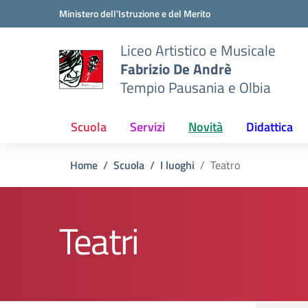
Vai ai contenuti
Vai al menu di navigazione
Vai al footer
Ministero dell'Istruzione e del Merito
Liceo Artistico e Musicale
Fabrizio De Andrè
Tempio Pausania e Olbia
Scuola
Servizi
Novità
Didattica
Home
Scuola
I luoghi
Teatro
Teatri