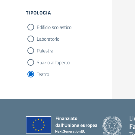
Filtri
TIPOLOGIA
Edificio scolastico
Laboratorio
Palestra
Spazio all'aperto
Teatro
Li
F
T