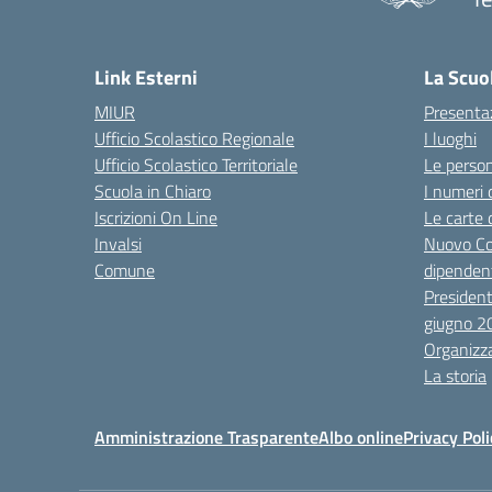
— 
Link Esterni
La Scuo
MIUR
Presenta
Ufficio Scolastico Regionale
I luoghi
Ufficio Scolastico Territoriale
Le perso
Scuola in Chiaro
I numeri 
Iscrizioni On Line
Le carte 
Invalsi
Nuovo Co
Comune
dipendent
President
giugno 2
Organizz
La storia
Amministrazione Trasparente
Albo online
Privacy Poli