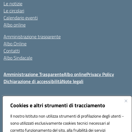
Le notizie
Le circolari
Calendario eventi
Albo online
Amministrazione trasparente
Albo Online
Contatti
Albo Sindacale
Amministrazione Trasparente
Albo online
Privacy Policy
Dichiarazione di accessibilità
Note legali
Indirizzo:
Cookies e altri strumenti di tracciamento
Via De Martis s.n.c. 07029 Tempio Pausania (OT)
Centralino:
+39 079.671353
Email:
sssl030007@istruzione.it
Il nostro Istituto non utilizza strumenti di profilazione degli utenti -
Posta elettronica certificata (PEC):
sssl030007@pec.istruzione.it
sono utilizzati esclusivamente cookies tecnici necessari al
Codice fiscale: 91009410902
corretto funzionamento del sito, alla fruibilità dei servizi