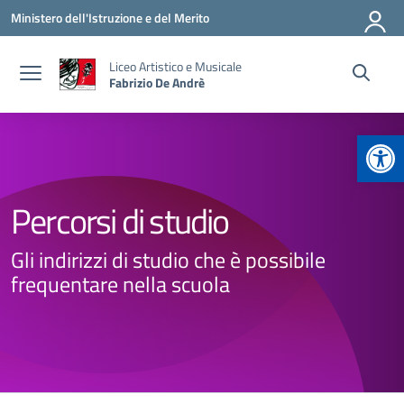
Vai ai contenuti
Vai al menu di navigazione
Vai al footer
Ministero dell'Istruzione e del Merito
Liceo Artistico e Musicale
Fabrizio De Andrè
Apr
Percorsi di studio
Gli indirizzi di studio che è possibile
frequentare nella scuola