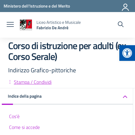
Vai ai contenuti
Vai al menu di navigazione
Vai al footer
Ministero dell'Istruzione e del Merito
Liceo Artistico e Musicale
Fabrizio De Andrè
Corso di istruzione per adulti (ex
Apr
Corso Serale)
Indirizzo Grafico-pittoriche
Stampa / Condividi
Indice della pagina
Cos'è
Come si accede