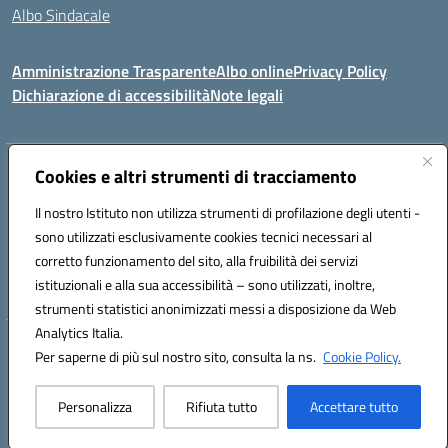
Albo Sindacale
Amministrazione Trasparente
Albo online
Privacy Policy
Dichiarazione di accessibilità
Note legali
Indirizzo:
Cookies e altri strumenti di tracciamento
Via De Martis s.n.c. 07029 Tempio Pausania (OT)
Centralino:
+39 079.671353
Email:
sssl030007@istruzione.it
Il nostro Istituto non utilizza strumenti di profilazione degli utenti -
Posta elettronica certificata (PEC):
sssl030007@pec.istruzione.it
sono utilizzati esclusivamente cookies tecnici necessari al
Codice fiscale: 91009410902
corretto funzionamento del sito, alla fruibilità dei servizi
Codice meccanografico:
SSSL030007
istituzionali e alla sua accessibilità – sono utilizzati, inoltre,
strumenti statistici anonimizzati messi a disposizione da Web
Analytics Italia.
Hosting & Powered by 3D Solution S.r.l.
Per saperne di più sul nostro sito, consulta la ns.
Cookie Policy.
Concept & Design by Designers Italia
Personalizza
Rifiuta tutto
Accettare tutto