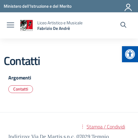
Vai ai contenuti
Vai al menu di navigazione
Vai al footer
Ministero dell'Istruzione e del Merito
Liceo Artistico e Musicale
Fabrizio De Andrè
Apr
Contatti
Argomenti
Contatti
Stampa / Condividi
Indirizzo:
Via De Martis s.n.c. 07029 Tempio