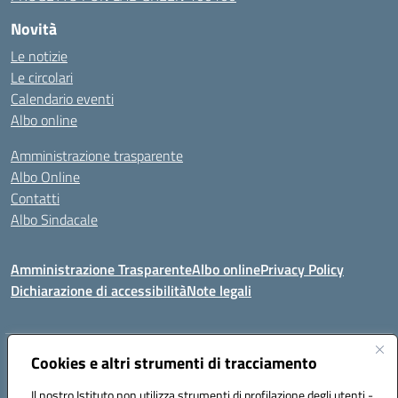
Novità
Le notizie
Le circolari
Calendario eventi
Albo online
Amministrazione trasparente
Albo Online
Contatti
Albo Sindacale
Amministrazione Trasparente
Albo online
Privacy Policy
Dichiarazione di accessibilità
Note legali
Indirizzo:
Cookies e altri strumenti di tracciamento
Via De Martis s.n.c. 07029 Tempio Pausania (OT)
Centralino:
+39 079.671353
Email:
sssl030007@istruzione.it
Il nostro Istituto non utilizza strumenti di profilazione degli utenti -
Posta elettronica certificata (PEC):
sssl030007@pec.istruzione.it