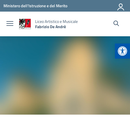
Vai ai contenuti
Vai al menu di navigazione
Vai al footer
Ministero dell'Istruzione e del Merito
Liceo Artistico e Musicale
Fabrizio De Andrè
Apr