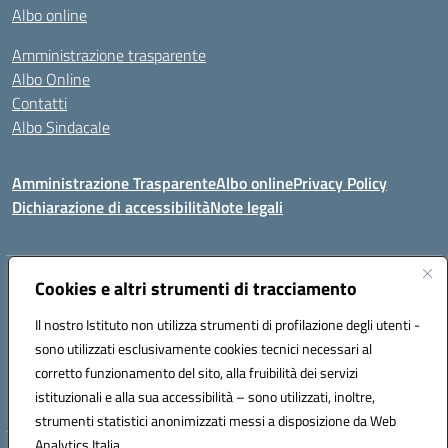
Albo online
Amministrazione trasparente
Albo Online
Contatti
Albo Sindacale
Amministrazione Trasparente
Albo online
Privacy Policy
Dichiarazione di accessibilità
Note legali
Indirizzo:
Cookies e altri strumenti di tracciamento
Via De Martis s.n.c. 07029 Tempio Pausania (OT)
Centralino:
+39 079.671353
Email:
sssl030007@istruzione.it
Il nostro Istituto non utilizza strumenti di profilazione degli utenti -
Posta elettronica certificata (PEC):
sssl030007@pec.istruzione.it
sono utilizzati esclusivamente cookies tecnici necessari al
Codice fiscale: 91009410902
corretto funzionamento del sito, alla fruibilità dei servizi
Codice meccanografico:
SSSL030007
istituzionali e alla sua accessibilità – sono utilizzati, inoltre,
strumenti statistici anonimizzati messi a disposizione da Web
Analytics Italia.