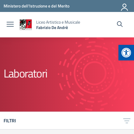
Vai ai contenuti
Vai al menu di navigazione
Vai al footer
Ministero dell'Istruzione e del Merito
Liceo Artistico e Musicale
Fabrizio De Andrè
Apr
Laboratori
FILTRI