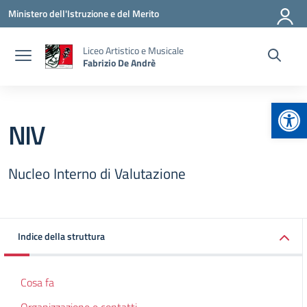
Vai ai contenuti
Vai al menu di navigazione
Vai al footer
Ministero dell'Istruzione e del Merito
Liceo Artistico e Musicale
Fabrizio De Andrè
Apr
NIV
Nucleo Interno di Valutazione
Indice della struttura
Cosa fa