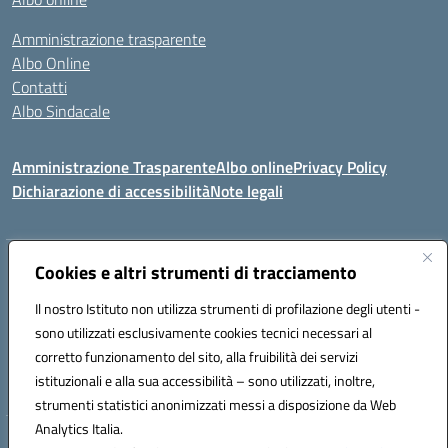
Amministrazione trasparente
Albo Online
Contatti
Albo Sindacale
Amministrazione Trasparente
Albo online
Privacy Policy
Dichiarazione di accessibilità
Note legali
Indirizzo:
Cookies e altri strumenti di tracciamento
Via De Martis s.n.c. 07029 Tempio Pausania (OT)
Centralino:
+39 079.671353
Email:
sssl030007@istruzione.it
Il nostro Istituto non utilizza strumenti di profilazione degli utenti -
Posta elettronica certificata (PEC):
sssl030007@pec.istruzione.it
sono utilizzati esclusivamente cookies tecnici necessari al
Codice fiscale: 91009410902
corretto funzionamento del sito, alla fruibilità dei servizi
Codice meccanografico:
SSSL030007
istituzionali e alla sua accessibilità – sono utilizzati, inoltre,
strumenti statistici anonimizzati messi a disposizione da Web
Analytics Italia.
Hosting & Powered by 3D Solution S.r.l.