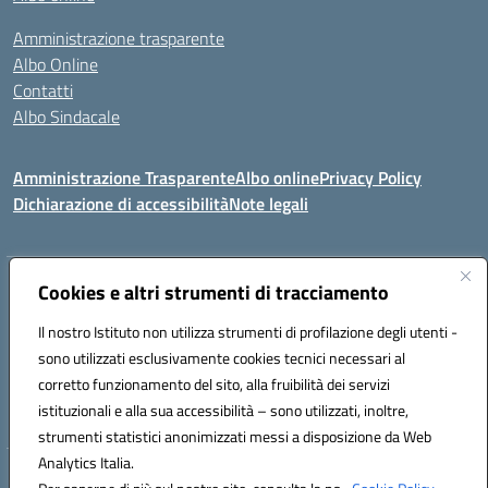
Amministrazione trasparente
Albo Online
Contatti
Albo Sindacale
Amministrazione Trasparente
Albo online
Privacy Policy
Dichiarazione di accessibilità
Note legali
Indirizzo:
Cookies e altri strumenti di tracciamento
Via De Martis s.n.c. 07029 Tempio Pausania (OT)
Centralino:
+39 079.671353
Email:
sssl030007@istruzione.it
Il nostro Istituto non utilizza strumenti di profilazione degli utenti -
Posta elettronica certificata (PEC):
sssl030007@pec.istruzione.it
sono utilizzati esclusivamente cookies tecnici necessari al
Codice fiscale: 91009410902
corretto funzionamento del sito, alla fruibilità dei servizi
Codice meccanografico:
SSSL030007
istituzionali e alla sua accessibilità – sono utilizzati, inoltre,
strumenti statistici anonimizzati messi a disposizione da Web
Analytics Italia.
Hosting & Powered by 3D Solution S.r.l.