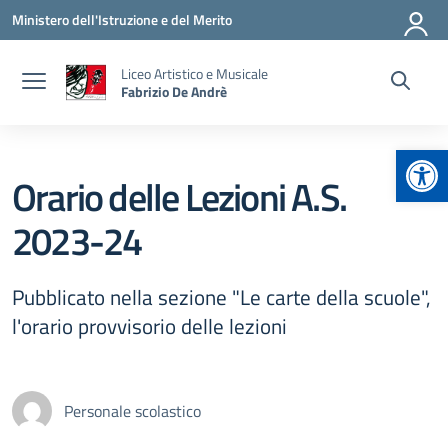
Vai ai contenuti
Vai al menu di navigazione
Vai al footer
Ministero dell'Istruzione e del Merito
Liceo Artistico e Musicale
Fabrizio De Andrè
Apr
Orario delle Lezioni A.S.
2023-24
Pubblicato nella sezione "Le carte della scuole",
l'orario provvisorio delle lezioni
Personale scolastico