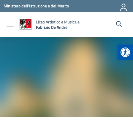
Vai ai contenuti
Vai al menu di navigazione
Vai al footer
Ministero dell'Istruzione e del Merito
Liceo Artistico e Musicale
Fabrizio De Andrè
Apr