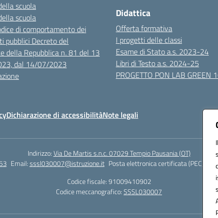
della scuola
Didattica
della scuola
Offerta formativa
dice di comportamento dei
I progetti delle classi
i pubblici Decreto del
Esame di Stato a.s. 2023-24
e della Repubblica n. 81 del 13
Libri di Testo a.s. 2024-25
023, dal 14/07/2023
PROGETTO PON LAB GREEN 
azione
cy
Dichiarazione di accessibilità
Note legali
Indirizzo:
Via De Martis s.n.c. 07029 Tempio Pausania (OT)
53
Email:
sssl030007@istruzione.it
Posta elettronica certificata (PEC):
sss
Codice fiscale: 91009410902
Codice meccanografico:
SSSL030007