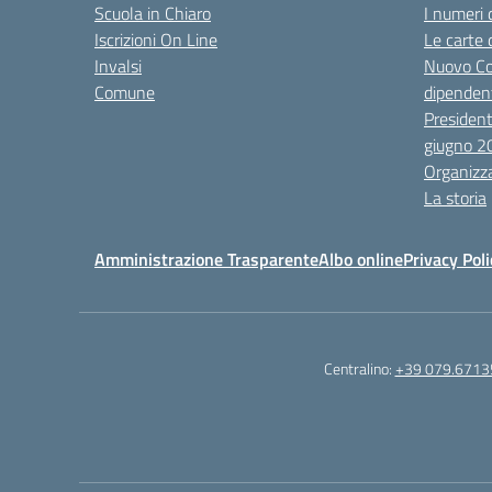
Scuola in Chiaro
I numeri 
Iscrizioni On Line
Le carte 
Invalsi
Nuovo Co
Comune
dipendent
President
giugno 2
Organizz
La storia
Amministrazione Trasparente
Albo online
Privacy Poli
Centralino:
+39 079.6713