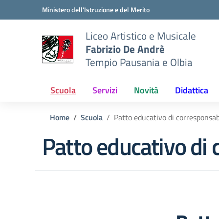
Vai ai contenuti
Vai al menu di navigazione
Vai al footer
Ministero dell'Istruzione e del Merito
Liceo Artistico e Musicale
Fabrizio De Andrè
Tempio Pausania e Olbia
Scuola
Servizi
Novità
Didattica
Home
Scuola
Patto educativo di corresponsab
Patto educativo di 