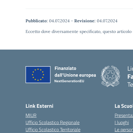
Pubblicato:
04.07.2024
-
Revisione:
04.07.2024
Eccetto dove diversamente specificato, questo articolo 
Li
F
T
— 
Link Esterni
La Scuo
MIUR
Presenta
Ufficio Scolastico Regionale
I luoghi
Ufficio Scolastico Territoriale
Le perso