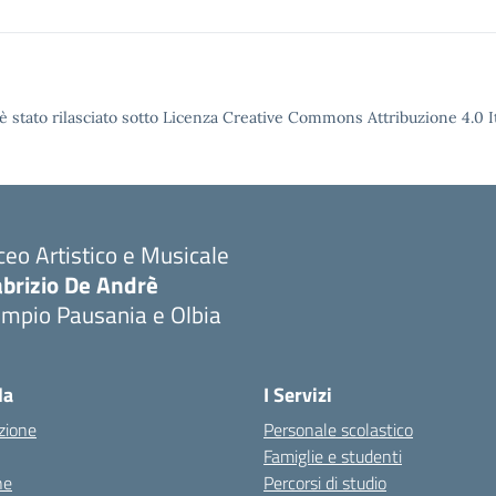
è stato rilasciato sotto Licenza Creative Commons Attribuzione 4.0 It
ceo Artistico e Musicale
abrizio De Andrè
empio Pausania e Olbia
Visita la pagina iniziale della scuola
la
I Servizi
zione
Personale scolastico
Famiglie e studenti
ne
Percorsi di studio