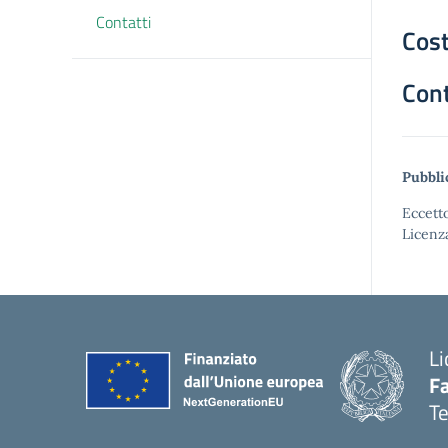
Contatti
Cost
Cont
Pubbli
Eccetto
Licenz
Li
F
T
— 