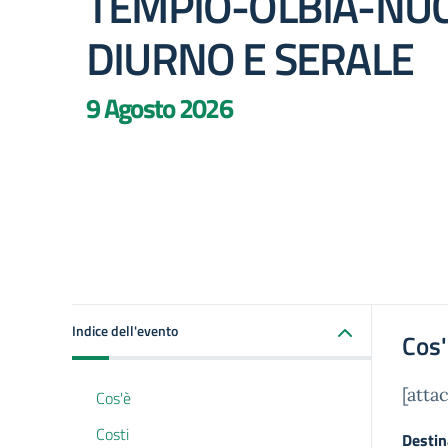
TEMPIO-OLBIA-NUC
DIURNO E SERALE
9 Agosto 2026
Indice dell'evento
Cos
[att
Cos'è
Costi
Destin