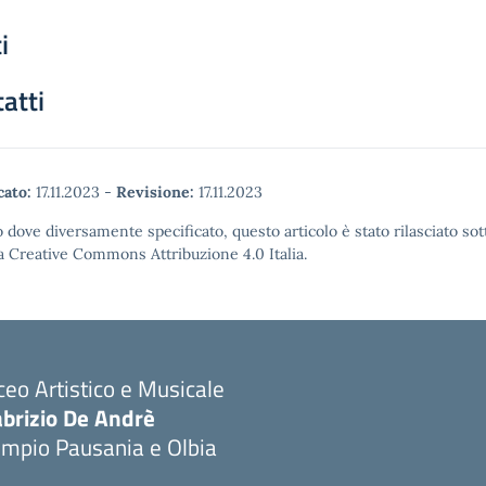
i
atti
cato:
17.11.2023
-
Revisione:
17.11.2023
 dove diversamente specificato, questo articolo è stato rilasciato sot
a Creative Commons Attribuzione 4.0 Italia.
ceo Artistico e Musicale
abrizio De Andrè
empio Pausania e Olbia
Visita la pagina iniziale della scuola