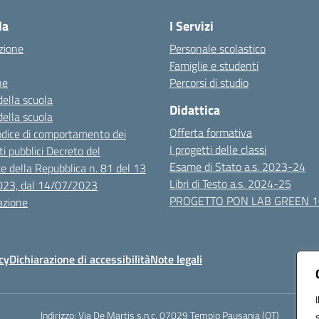
la
I Servizi
zione
Personale scolastico
Famiglie e studenti
ne
Percorsi di studio
della scuola
Didattica
della scuola
Offerta formativa
dice di comportamento dei
I progetti delle classi
i pubblici Decreto del
Esame di Stato a.s. 2023-24
e della Repubblica n. 81 del 13
Libri di Testo a.s. 2024-25
023, dal 14/07/2023
PROGETTO PON LAB GREEN 
azione
cy
Dichiarazione di accessibilità
Note legali
Indirizzo:
Via De Martis s.n.c. 07029 Tempio Pausania (OT)