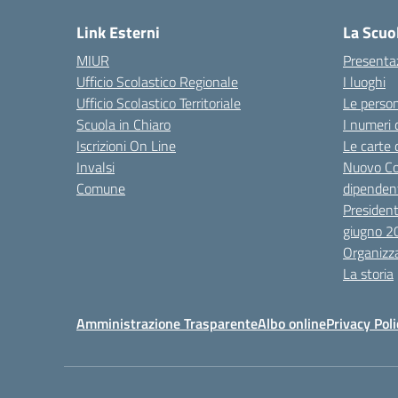
Link Esterni
La Scuo
MIUR
Presenta
Ufficio Scolastico Regionale
I luoghi
Ufficio Scolastico Territoriale
Le perso
Scuola in Chiaro
I numeri 
Iscrizioni On Line
Le carte 
Invalsi
Nuovo Co
Comune
dipendent
President
giugno 2
Organizz
La storia
Amministrazione Trasparente
Albo online
Privacy Poli