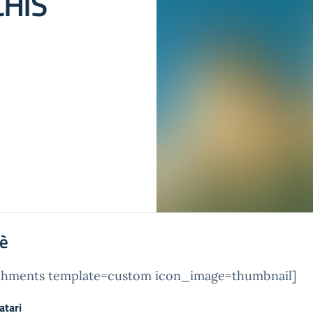
HIS
'è
achments template=custom icon_image=thumbnail]
atari