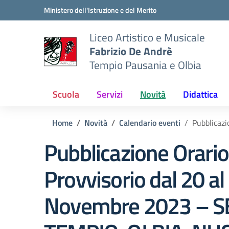
Vai ai contenuti
Vai al menu di navigazione
Vai al footer
Ministero dell'Istruzione e del Merito
Liceo Artistico e Musicale
Fabrizio De Andrè
Tempio Pausania e Olbia
Scuola
Servizi
Novità
Didattica
Home
Novità
Calendario eventi
Pubblicaz
Pubblicazione Orario
Provvisorio dal 20 al
Novembre 2023 – S