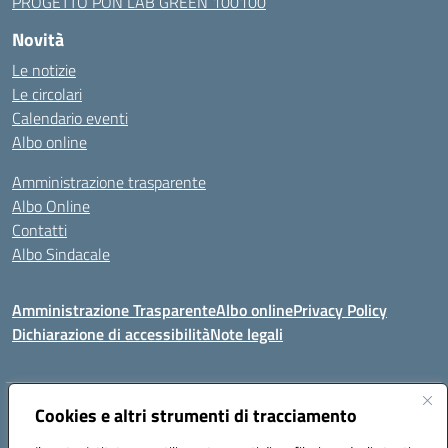
PROGETTO PON LAB GREEN 100100
Novità
Le notizie
Le circolari
Calendario eventi
Albo online
Amministrazione trasparente
Albo Online
Contatti
Albo Sindacale
Amministrazione Trasparente
Albo online
Privacy Policy
Dichiarazione di accessibilità
Note legali
Indirizzo:
Cookies e altri strumenti di tracciamento
Via De Martis s.n.c. 07029 Tempio Pausania (OT)
Centralino:
+39 079.671353
Email:
sssl030007@istruzione.it