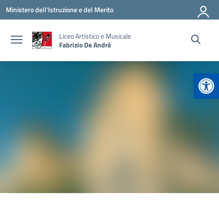
Vai ai contenuti
Vai al menu di navigazione
Vai al footer
Ministero dell'Istruzione e del Merito
Liceo Artistico e Musicale
Fabrizio De Andrè
Apr