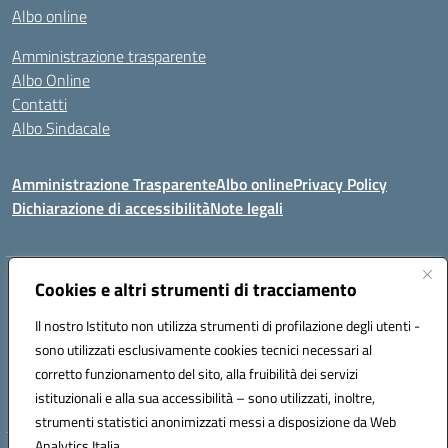
Albo online
Amministrazione trasparente
Albo Online
Contatti
Albo Sindacale
Amministrazione Trasparente
Albo online
Privacy Policy
Dichiarazione di accessibilità
Note legali
Indirizzo:
Cookies e altri strumenti di tracciamento
Via De Martis s.n.c. 07029 Tempio Pausania (OT)
Centralino:
+39 079.671353
Email:
sssl030007@istruzione.it
Il nostro Istituto non utilizza strumenti di profilazione degli utenti -
Posta elettronica certificata (PEC):
sssl030007@pec.istruzione.it
sono utilizzati esclusivamente cookies tecnici necessari al
Codice fiscale: 91009410902
corretto funzionamento del sito, alla fruibilità dei servizi
Codice meccanografico:
SSSL030007
istituzionali e alla sua accessibilità – sono utilizzati, inoltre,
strumenti statistici anonimizzati messi a disposizione da Web
Analytics Italia.