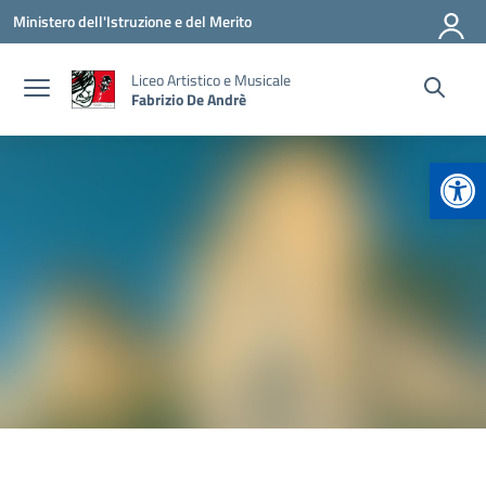
Vai ai contenuti
Vai al menu di navigazione
Vai al footer
Ministero dell'Istruzione e del Merito
Liceo Artistico e Musicale
Fabrizio De Andrè
Apr