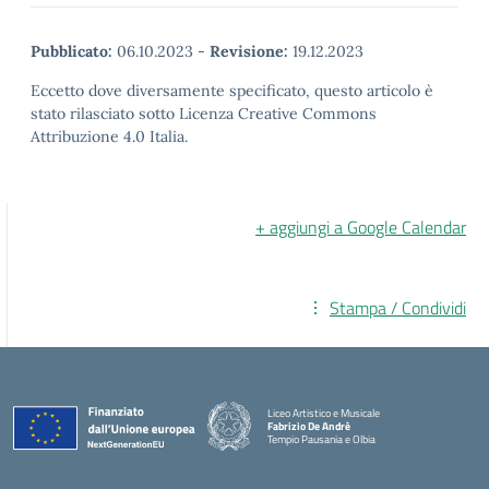
Pubblicato:
06.10.2023
-
Revisione:
19.12.2023
Eccetto dove diversamente specificato, questo articolo è
stato rilasciato sotto Licenza Creative Commons
Attribuzione 4.0 Italia.
+ aggiungi a Google Calendar
Stampa / Condividi
Liceo Artistico e Musicale
Fabrizio De Andrè
Tempio Pausania e Olbia
— Visita la pagina iniziale della scuola