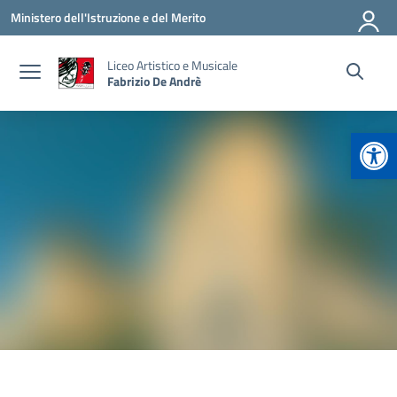
Vai ai contenuti
Vai al menu di navigazione
Vai al footer
Ministero dell'Istruzione e del Merito
Liceo Artistico e Musicale
Fabrizio De Andrè
Apr