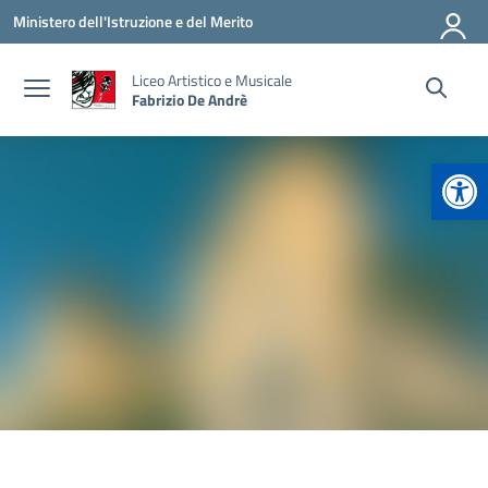
Vai ai contenuti
Vai al menu di navigazione
Vai al footer
Ministero dell'Istruzione e del Merito
Liceo Artistico e Musicale
Fabrizio De Andrè
Apr