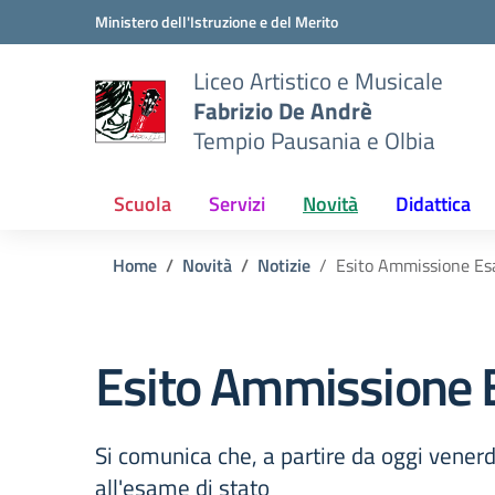
Vai ai contenuti
Vai al menu di navigazione
Vai al footer
Ministero dell'Istruzione e del Merito
Liceo Artistico e Musicale
Fabrizio De Andrè
Tempio Pausania e Olbia
Scuola
Servizi
Novità
Didattica
Home
Novità
Notizie
Esito Ammissione Esa
Esito Ammissione E
Si comunica che, a partire da oggi venerdì
all'esame di stato