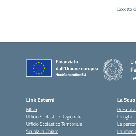
Eccetto d
Li
F
T
— 
Link Esterni
La Scuo
MIUR
Presenta
Ufficio Scolastico Regionale
I luoghi
Ufficio Scolastico Territoriale
Le perso
Scuola in Chiaro
I numeri 