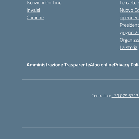
Iscrizioni On Line
Le carte 
Invalsi
Nuovo Co
Comune
dipendent
President
giugno 2
Organizz
La storia
Amministrazione Trasparente
Albo online
Privacy Poli
Centralino:
+39 079.6713