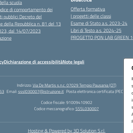
della scuola
Offerta formativa
dice di comportamento dei
I progetti delle classi
i pubblici Decreto del
Esame di Stato a.s. 2023-24
e della Repubblica n. 81 del 13
Libri di Testo a.s. 2024-25
023, dal 14/07/2023
PROGETTO PON LAB GREEN 
azione
cy
Dichiarazione di accessibilità
Note legali
Indirizzo:
Via De Martis s.n.c. 07029 Tempio Pausania (OT)
53
Email:
sssl030007@istruzione.it
Posta elettronica certificata (PEC):
sss
Codice fiscale: 91009410902
Codice meccanografico:
SSSL030007
Hosting & Powered by 3D Solution S.r.l.