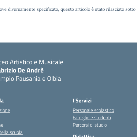
ove diversamente specificato, questo articolo è stato rilasciato sott
ceo Artistico e Musicale
abrizio De Andrè
empio Pausania e Olbia
Visita la pagina iniziale della scuola
la
I Servizi
zione
Personale scolastico
Famiglie e studenti
ne
Percorsi di studio
della scuola
Didattica