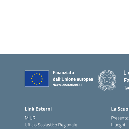
Li
F
T
— 
Link Esterni
La Scuo
MIUR
Presenta
Ufficio Scolastico Regionale
I luoghi