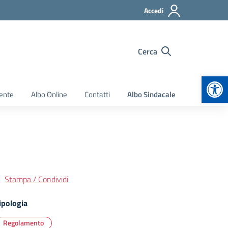
Accedi
Cerca
Apr
ente
Albo Online
Contatti
Albo Sindacale
Stampa / Condividi
ipologia
Regolamento