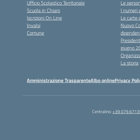
Ufficio Scolastico Territoriale
Le perso
Scuola in Chiaro
I numeri 
Iscrizioni On Line
Le carte 
Invalsi
Nuovo Co
Comune
dipendent
President
giugno 2
Organizz
La storia
Amministrazione Trasparente
Albo online
Privacy Poli
Centralino:
+39 079.6713