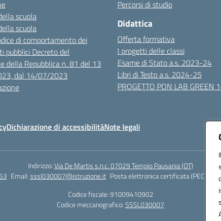
ne
Percorsi di studio
della scuola
Didattica
della scuola
Offerta formativa
dice di comportamento dei
I progetti delle classi
i pubblici Decreto del
Esame di Stato a.s. 2023-24
e della Repubblica n. 81 del 13
Libri di Testo a.s. 2024-25
023, dal 14/07/2023
PROGETTO PON LAB GREEN 
azione
cy
Dichiarazione di accessibilità
Note legali
Indirizzo:
Via De Martis s.n.c. 07029 Tempio Pausania (OT)
53
Email:
sssl030007@istruzione.it
Posta elettronica certificata (PEC):
sss
Codice fiscale: 91009410902
Codice meccanografico:
SSSL030007