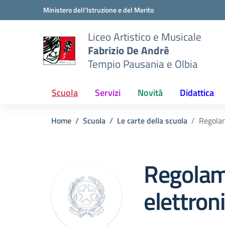
Vai ai contenuti
Vai al menu di navigazione
Vai al footer
Ministero dell'Istruzione e del Merito
Liceo Artistico e Musicale
Fabrizio De Andrè
Tempio Pausania e Olbia
Scuola
Servizi
Novità
Didattica
Home
Scuola
Le carte della scuola
Regolam
Regolam
elettron