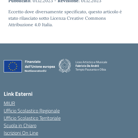
Pubblicato:
01.12.2023
-
Revisione:
01.12.2023
Eccetto dove diversamente specificato, questo articolo è
stato rilasciato sotto Licenza Creative Commons
Attribuzione 4.0 Italia.
Liceo Artistico e Musicale
Fabrizio De Andrè
Tempio Pausania e Olbia
— Visita la pagina iniziale della scuola
Link Esterni
MIUR
Ufficio Scolastico Regionale
Ufficio Scolastico Territoriale
Scuola in Chiaro
Iscrizioni On Line