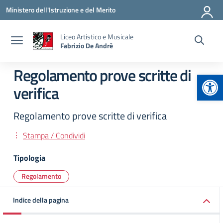
Vai ai contenuti
Vai al menu di navigazione
Vai al footer
Ministero dell'Istruzione e del Merito
Liceo Artistico e Musicale
Fabrizio De Andrè
Regolamento prove scritte di
Apr
verifica
Regolamento prove scritte di verifica
Stampa / Condividi
Tipologia
Regolamento
Indice della pagina