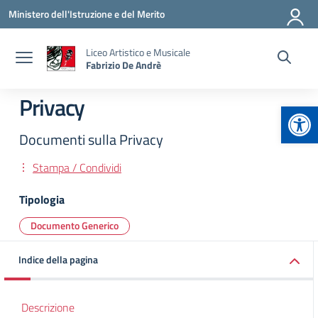
Vai ai contenuti
Vai al menu di navigazione
Vai al footer
Ministero dell'Istruzione e del Merito
Liceo Artistico e Musicale
Fabrizio De Andrè
Privacy
Apr
Documenti sulla Privacy
Stampa / Condividi
Tipologia
Documento Generico
Indice della pagina
Descrizione