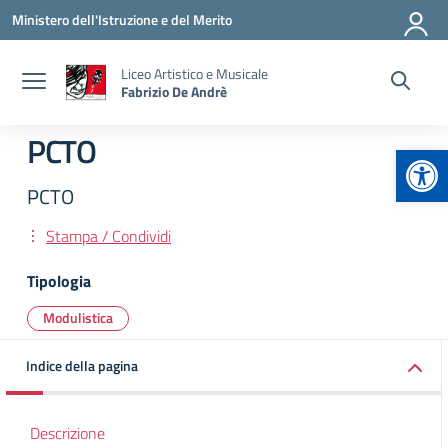
Vai ai contenuti
Vai al menu di navigazione
Vai al footer
Ministero dell'Istruzione e del Merito
Liceo Artistico e Musicale
Fabrizio De Andrè
PCTO
Apr
PCTO
Stampa / Condividi
Tipologia
Modulistica
Indice della pagina
Descrizione