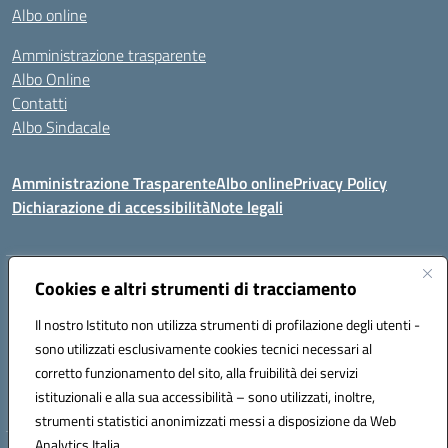
Albo online
Amministrazione trasparente
Albo Online
Contatti
Albo Sindacale
Amministrazione Trasparente
Albo online
Privacy Policy
Dichiarazione di accessibilità
Note legali
Indirizzo:
Cookies e altri strumenti di tracciamento
Via De Martis s.n.c. 07029 Tempio Pausania (OT)
Centralino:
+39 079.671353
Email:
sssl030007@istruzione.it
Il nostro Istituto non utilizza strumenti di profilazione degli utenti -
Posta elettronica certificata (PEC):
sssl030007@pec.istruzione.it
sono utilizzati esclusivamente cookies tecnici necessari al
Codice fiscale: 91009410902
corretto funzionamento del sito, alla fruibilità dei servizi
Codice meccanografico:
SSSL030007
istituzionali e alla sua accessibilità – sono utilizzati, inoltre,
strumenti statistici anonimizzati messi a disposizione da Web
Analytics Italia.