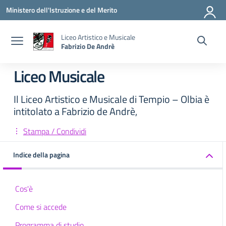
Vai ai contenuti
Vai al menu di navigazione
Vai al footer
Ministero dell'Istruzione e del Merito
Liceo Artistico e Musicale
Fabrizio De Andrè
Liceo Musicale
Il Liceo Artistico e Musicale di Tempio – Olbia è
intitolato a Fabrizio de Andrè,
Stampa / Condividi
Indice della pagina
Cos'è
Come si accede
Programma di studio