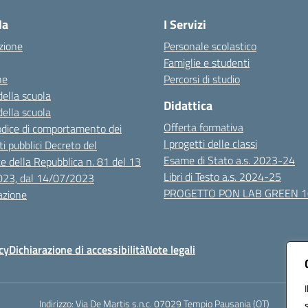
la
I Servizi
zione
Personale scolastico
Famiglie e studenti
ne
Percorsi di studio
della scuola
Didattica
della scuola
Offerta formativa
dice di comportamento dei
I progetti delle classi
i pubblici Decreto del
Esame di Stato a.s. 2023-24
e della Repubblica n. 81 del 13
Libri di Testo a.s. 2024-25
023, dal 14/07/2023
PROGETTO PON LAB GREEN 
azione
cy
Dichiarazione di accessibilità
Note legali
Indirizzo:
Via De Martis s.n.c. 07029 Tempio Pausania (OT)