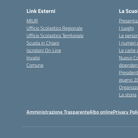
Link Esterni
La Scuo
MIUR
Presenta
Ufficio Scolastico Regionale
I luoghi
Ufficio Scolastico Territoriale
Le perso
Scuola in Chiaro
I numeri 
Iscrizioni On Line
Le carte 
Invalsi
Nuovo Co
Comune
dipendent
President
giugno 2
Organizz
La storia
Amministrazione Trasparente
Albo online
Privacy Poli