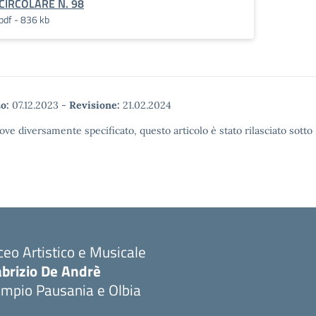
CIRCOLARE N. 98
pdf - 836 kb
o:
07.12.2023
-
Revisione:
21.02.2024
ove diversamente specificato, questo articolo è stato rilasciato sott
ceo Artistico e Musicale
abrizio De Andrè
empio Pausania e Olbia
Visita la pagina iniziale della scuola