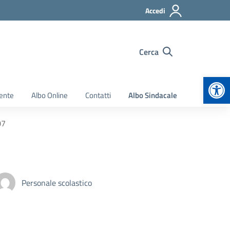
Accedi
Cerca
Apr
ente
Albo Online
Contatti
Albo Sindacale
07
Personale scolastico