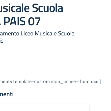
sicale Scuola
. PAIS 07
ntamento Liceo Musicale Scuola
is
hments template=custom icon_image=thumbnail]
menti