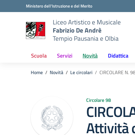
Vai ai contenuti
Vai al menu di navigazione
Vai al footer
Ministero dell'Istruzione e del Merito
Liceo Artistico e Musicale
Fabrizio De Andrè
Tempio Pausania e Olbia
Scuola
Servizi
Novità
Didattica
Home
Novità
Le circolari
CIRCOLARE N. 98 
Circolare 98
CIRCOLA
Attività