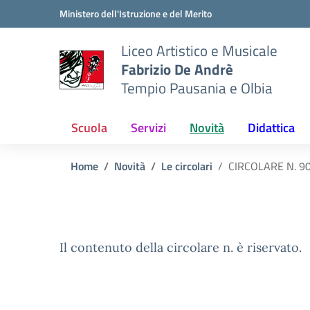
Vai ai contenuti
Vai al menu di navigazione
Vai al footer
Ministero dell'Istruzione e del Merito
Liceo Artistico e Musicale
Fabrizio De Andrè
Tempio Pausania e Olbia
Scuola
Servizi
Novità
Didattica
Home
Novità
Le circolari
CIRCOLARE N. 90 
Il contenuto della circolare n. è riservato.