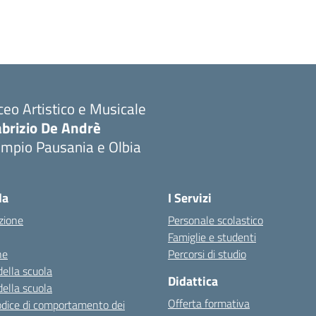
ceo Artistico e Musicale
abrizio De Andrè
empio Pausania e Olbia
Visita la pagina iniziale della scuola
la
I Servizi
zione
Personale scolastico
Famiglie e studenti
ne
Percorsi di studio
della scuola
Didattica
della scuola
Offerta formativa
dice di comportamento dei