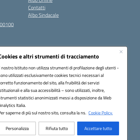
Albo Online
Contatti
Albo Sindacale
100100
Cookies e altri strumenti di tracciamento
Il nostro Istituto non utilizza strumenti di profilazione degli utenti -
sono utilizzati esclusivamente cookies tecnici necessari al
l030007@pec.istruzione.it
corretto funzionamento del sito, alla fruibilità dei servizi
istituzionali e alla sua accessibilità – sono utilizzati, inoltre,
strumenti statistici anonimizzati messi a disposizione da Web
Analytics Italia.
Per saperne di più sul nostro sito, consulta la ns.
Cookie Policy.
Personalizza
Rifiuta tutto
Accettare tutto