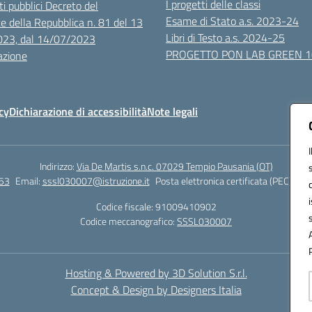
I progetti delle classi
i pubblici Decreto del
Esame di Stato a.s. 2023-24
e della Repubblica n. 81 del 13
Libri di Testo a.s. 2024-25
023, dal 14/07/2023
PROGETTO PON LAB GREEN 
azione
cy
Dichiarazione di accessibilità
Note legali
Indirizzo:
Via De Martis s.n.c. 07029 Tempio Pausania (OT)
53
Email:
sssl030007@istruzione.it
Posta elettronica certificata (PEC):
sss
Codice fiscale: 91009410902
Codice meccanografico:
SSSL030007
Hosting & Powered by 3D Solution S.r.l.
Concept & Design by Designers Italia