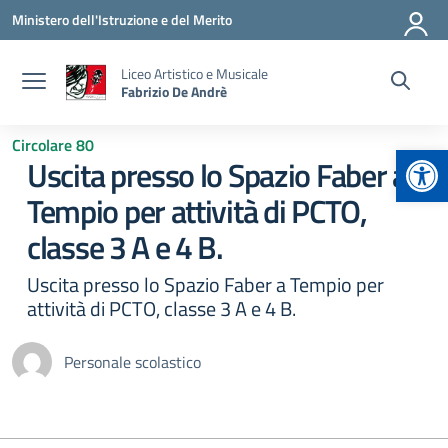
Vai ai contenuti
Vai al menu di navigazione
Vai al footer
Ministero dell'Istruzione e del Merito
Liceo Artistico e Musicale
Fabrizio De Andrè
Circolare 80
Apr
Uscita presso lo Spazio Faber a
Tempio per attività di PCTO,
classe 3 A e 4 B.
Uscita presso lo Spazio Faber a Tempio per
attività di PCTO, classe 3 A e 4 B.
Personale scolastico