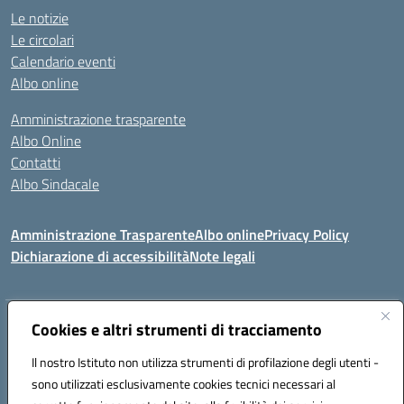
Le notizie
Le circolari
Calendario eventi
Albo online
Amministrazione trasparente
Albo Online
Contatti
Albo Sindacale
Amministrazione Trasparente
Albo online
Privacy Policy
Dichiarazione di accessibilità
Note legali
Indirizzo:
Cookies e altri strumenti di tracciamento
Via De Martis s.n.c. 07029 Tempio Pausania (OT)
Centralino:
+39 079.671353
Email:
sssl030007@istruzione.it
Il nostro Istituto non utilizza strumenti di profilazione degli utenti -
Posta elettronica certificata (PEC):
sssl030007@pec.istruzione.it
sono utilizzati esclusivamente cookies tecnici necessari al
Codice fiscale: 91009410902