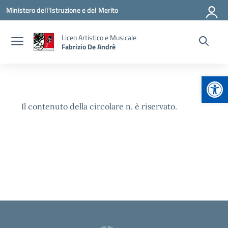
Vai ai contenuti
Vai al menu di navigazione
Vai al footer
Ministero dell'Istruzione e del Merito
Liceo Artistico e Musicale
Fabrizio De Andrè
Apr
Il contenuto della circolare n. è riservato.