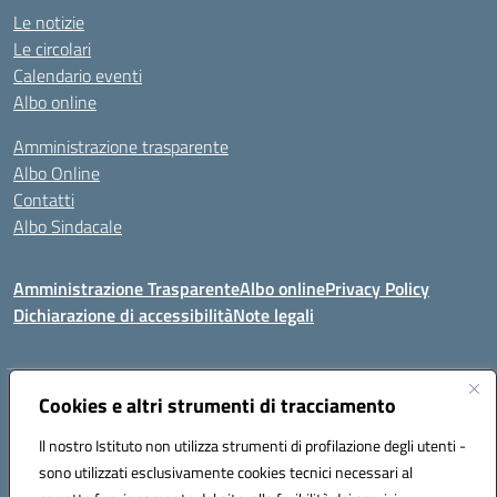
Le notizie
Le circolari
Calendario eventi
Albo online
Amministrazione trasparente
Albo Online
Contatti
Albo Sindacale
Amministrazione Trasparente
Albo online
Privacy Policy
Dichiarazione di accessibilità
Note legali
Indirizzo:
Cookies e altri strumenti di tracciamento
Via De Martis s.n.c. 07029 Tempio Pausania (OT)
Centralino:
+39 079.671353
Email:
sssl030007@istruzione.it
Il nostro Istituto non utilizza strumenti di profilazione degli utenti -
Posta elettronica certificata (PEC):
sssl030007@pec.istruzione.it
sono utilizzati esclusivamente cookies tecnici necessari al
Codice fiscale: 91009410902