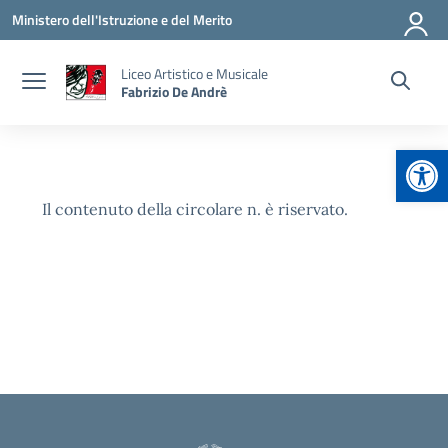
Vai ai contenuti
Vai al menu di navigazione
Vai al footer
Ministero dell'Istruzione e del Merito
Liceo Artistico e Musicale
Fabrizio De Andrè
Apr
Il contenuto della circolare n. è riservato.