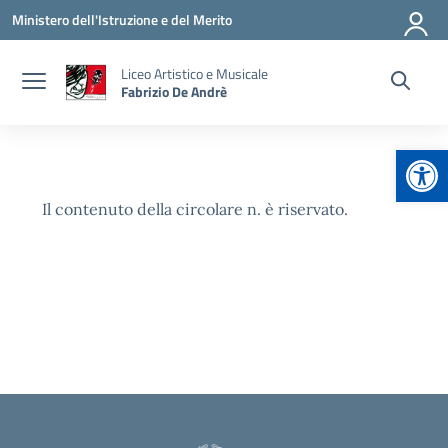
Vai ai contenuti
Vai al menu di navigazione
Vai al footer
Ministero dell'Istruzione e del Merito
Liceo Artistico e Musicale
Fabrizio De Andrè
Apr
Il contenuto della circolare n. è riservato.