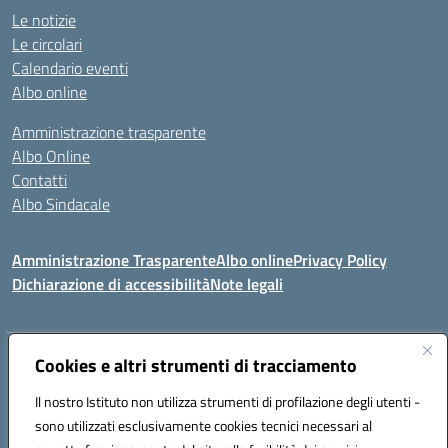
Le notizie
Le circolari
Calendario eventi
Albo online
Amministrazione trasparente
Albo Online
Contatti
Albo Sindacale
Amministrazione Trasparente
Albo online
Privacy Policy
Dichiarazione di accessibilità
Note legali
Indirizzo:
Cookies e altri strumenti di tracciamento
Via De Martis s.n.c. 07029 Tempio Pausania (OT)
Centralino:
+39 079.671353
Email:
sssl030007@istruzione.it
Il nostro Istituto non utilizza strumenti di profilazione degli utenti -
Posta elettronica certificata (PEC):
sssl030007@pec.istruzione.it
sono utilizzati esclusivamente cookies tecnici necessari al
Codice fiscale: 91009410902