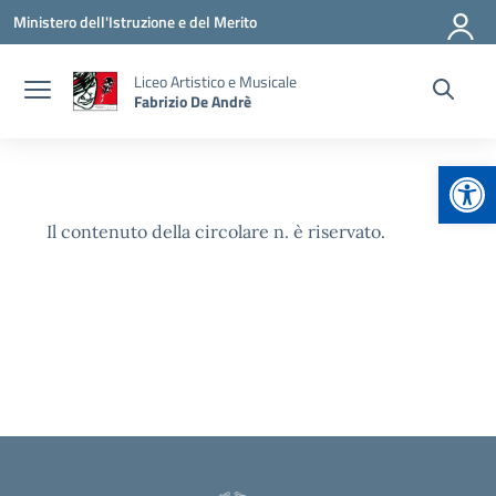
Vai ai contenuti
Vai al menu di navigazione
Vai al footer
Ministero dell'Istruzione e del Merito
Liceo Artistico e Musicale
Fabrizio De Andrè
Apr
Il contenuto della circolare n. è riservato.