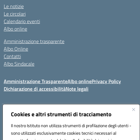
Le notizie
Le circolari
Calendario eventi
Albo online
Amministrazione trasparente
Albo Online
Contatti
Albo Sindacale
Amministrazione Trasparente
Albo online
Privacy Policy
Dichiarazione di accessibilità
Note legali
Indirizzo:
Cookies e altri strumenti di tracciamento
Via De Martis s.n.c. 07029 Tempio Pausania (OT)
Centralino:
+39 079.671353
Email:
sssl030007@istruzione.it
Il nostro Istituto non utilizza strumenti di profilazione degli utenti -
Posta elettronica certificata (PEC):
sssl030007@pec.istruzione.it
sono utilizzati esclusivamente cookies tecnici necessari al
Codice fiscale: 91009410902