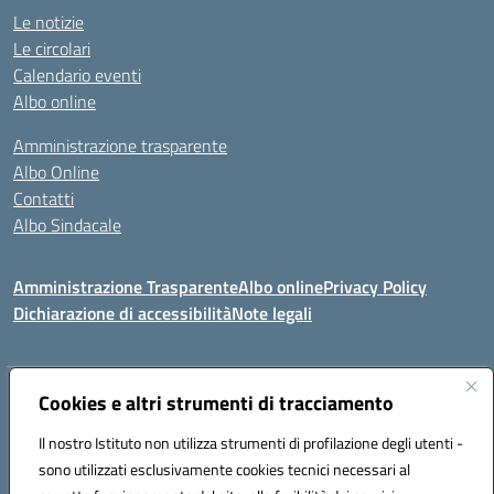
Le notizie
Le circolari
Calendario eventi
Albo online
Amministrazione trasparente
Albo Online
Contatti
Albo Sindacale
Amministrazione Trasparente
Albo online
Privacy Policy
Dichiarazione di accessibilità
Note legali
Indirizzo:
Cookies e altri strumenti di tracciamento
Via De Martis s.n.c. 07029 Tempio Pausania (OT)
Centralino:
+39 079.671353
Email:
sssl030007@istruzione.it
Il nostro Istituto non utilizza strumenti di profilazione degli utenti -
Posta elettronica certificata (PEC):
sssl030007@pec.istruzione.it
sono utilizzati esclusivamente cookies tecnici necessari al
Codice fiscale: 91009410902