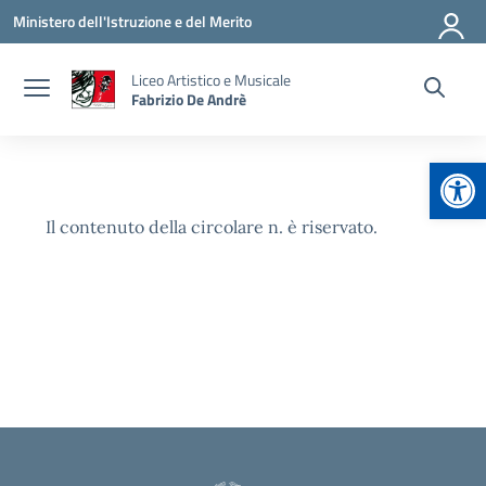
Vai ai contenuti
Vai al menu di navigazione
Vai al footer
Ministero dell'Istruzione e del Merito
Liceo Artistico e Musicale
Fabrizio De Andrè
Apr
Il contenuto della circolare n. è riservato.