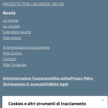
PROGETTO PON LAB GREEN 100100
Novità
Le notizie
Le circolari
Calendario eventi
Albo online
Amministrazione trasparente
Albo Online
Contatti
Albo Sindacale
Amministrazione Trasparente
Albo online
Privacy Policy
Dichiarazione di accessibilità
Note legali
Indirizzo:
Cookies e altri strumenti di tracciamento
Via De Martis s.n.c. 07029 Tempio Pausania (OT)
Centralino:
+39 079.671353
Email:
sssl030007@istruzione.it