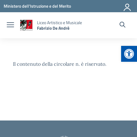
Vai ai contenuti
Vai al menu di navigazione
Vai al footer
Ministero dell'Istruzione e del Merito
Liceo Artistico e Musicale
Fabrizio De Andrè
Apr
Il contenuto della circolare n. è riservato.