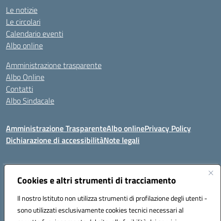
Le notizie
Le circolari
Calendario eventi
Albo online
Amministrazione trasparente
Albo Online
Contatti
Albo Sindacale
Amministrazione Trasparente
Albo online
Privacy Policy
Dichiarazione di accessibilità
Note legali
Indirizzo:
Cookies e altri strumenti di tracciamento
Via De Martis s.n.c. 07029 Tempio Pausania (OT)
Centralino:
+39 079.671353
Email:
sssl030007@istruzione.it
Il nostro Istituto non utilizza strumenti di profilazione degli utenti -
Posta elettronica certificata (PEC):
sssl030007@pec.istruzione.it
sono utilizzati esclusivamente cookies tecnici necessari al
Codice fiscale: 91009410902