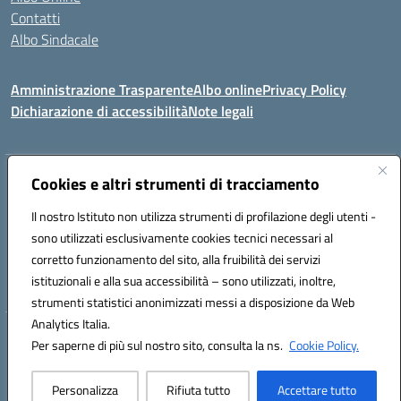
Contatti
Albo Sindacale
Amministrazione Trasparente
Albo online
Privacy Policy
Dichiarazione di accessibilità
Note legali
Indirizzo:
Cookies e altri strumenti di tracciamento
Via De Martis s.n.c. 07029 Tempio Pausania (OT)
Centralino:
+39 079.671353
Email:
sssl030007@istruzione.it
Il nostro Istituto non utilizza strumenti di profilazione degli utenti -
Posta elettronica certificata (PEC):
sssl030007@pec.istruzione.it
sono utilizzati esclusivamente cookies tecnici necessari al
Codice fiscale: 91009410902
corretto funzionamento del sito, alla fruibilità dei servizi
Codice meccanografico:
SSSL030007
istituzionali e alla sua accessibilità – sono utilizzati, inoltre,
strumenti statistici anonimizzati messi a disposizione da Web
Analytics Italia.
Hosting & Powered by 3D Solution S.r.l.
Per saperne di più sul nostro sito, consulta la ns.
Cookie Policy.
Concept & Design by Designers Italia
Personalizza
Rifiuta tutto
Accettare tutto