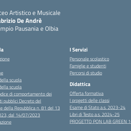
ceo Artistico e Musicale
abrizio De Andrè
empio Pausania e Olbia
Visita la pagina iniziale della scuola
la
I Servizi
zione
Personale scolastico
Famiglie e studenti
ne
Percorsi di studio
della scuola
Didattica
della scuola
Offerta formativa
dice di comportamento dei
I progetti delle classi
i pubblici Decreto del
Esame di Stato a.s. 2023-24
e della Repubblica n. 81 del 13
Libri di Testo a.s. 2024-25
023, dal 14/07/2023
PROGETTO PON LAB GREEN 
azione