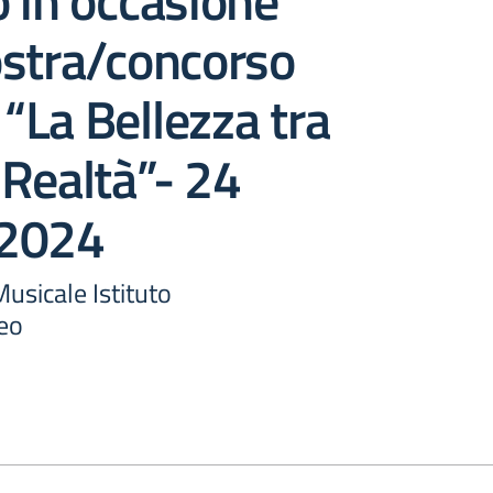
 in occasione
ostra/concorso
 “La Bellezza tra
Realtà”- 24
 2024
usicale Istituto
eo