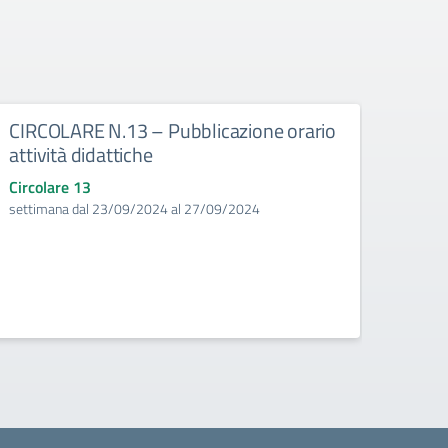
CIRCOLARE N.13 – Pubblicazione orario
CIRC
attività didattiche
3^E 
Sacc
Circolare 13
settimana dal 23/09/2024 al 27/09/2024
Circo
Da lun