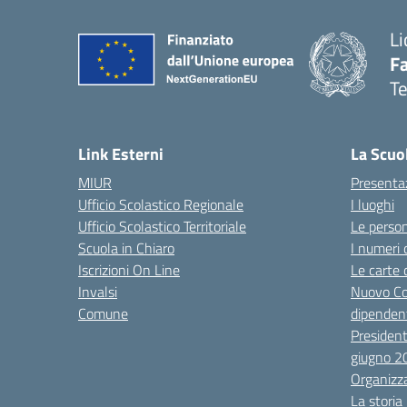
Li
F
T
— 
Link Esterni
La Scuo
MIUR
Presenta
Ufficio Scolastico Regionale
I luoghi
Ufficio Scolastico Territoriale
Le perso
Scuola in Chiaro
I numeri 
Iscrizioni On Line
Le carte 
Invalsi
Nuovo Co
Comune
dipendent
President
giugno 2
Organizz
La storia