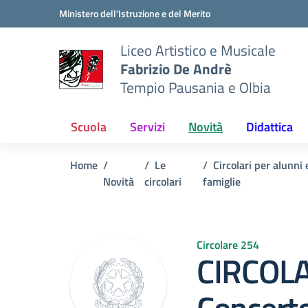
Vai ai contenuti
Vai al menu di navigazione
Vai al footer
Ministero dell'Istruzione e del Merito
Liceo Artistico e Musicale
Fabrizio De Andrè
Tempio Pausania e Olbia
Scuola
Servizi
Novità
Didattica
Home
Le
Circolari per alunni 
Novità
circolari
famiglie
Circolare 254
CIRCOLA