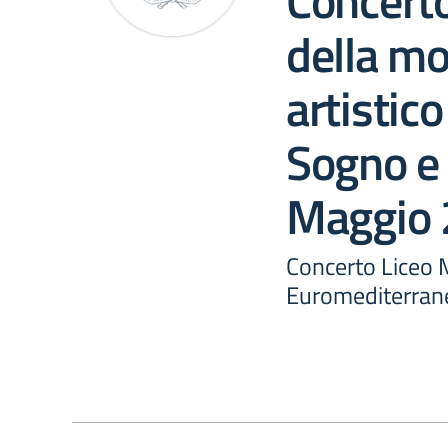
Concerto
della m
artistico
Sogno e 
Maggio
Concerto Liceo M
Euromediterran