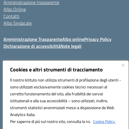
Amministrazione trasparente
Albo Online
Contatti
Albo Sindacale
Amministrazione Trasparente
Albo online
Privacy Policy
Dichiarazione di accessibilità
Note legali
Indirizzo:
Cookies e altri strumenti di tracciamento
Via De Martis s.n.c. 07029 Tempio Pausania (OT)
Centralino:
+39 079.671353
Email:
sssl030007@istruzione.it
Il nostro Istituto non utilizza strumenti di profilazione degli utenti -
Posta elettronica certificata (PEC):
sssl030007@pec.istruzione.it
sono utilizzati esclusivamente cookies tecnici necessari al
Codice fiscale: 91009410902
corretto funzionamento del sito, alla fruibilità dei servizi
Codice meccanografico:
SSSL030007
istituzionali e alla sua accessibilità – sono utilizzati, inoltre,
strumenti statistici anonimizzati messi a disposizione da Web
Analytics Italia.
Hosting & Powered by 3D Solution S.r.l.
Per saperne di più sul nostro sito, consulta la ns.
Cookie Policy.
Concept & Design by Designers Italia