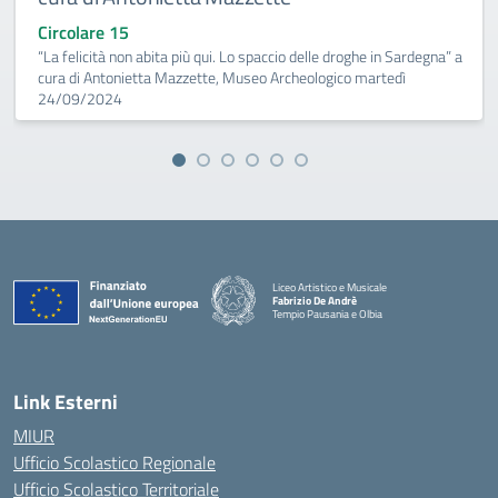
Circolare 15
“La felicità non abita più qui. Lo spaccio delle droghe in Sardegna” a
cura di Antonietta Mazzette, Museo Archeologico martedì
24/09/2024
Liceo Artistico e Musicale
Fabrizio De Andrè
Tempio Pausania e Olbia
— Visita la pagina iniziale della scuola
Link Esterni
MIUR
Ufficio Scolastico Regionale
Ufficio Scolastico Territoriale