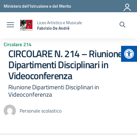
Vai ai contenuti
Vai al menu di navigazione
Vai al footer
Ministero dell'Istruzione e del Merito
Liceo Artistico e Musicale
Fabrizio De Andrè
Circolare 214
Apr
CIRCOLARE N. 214 – Riunione
Dipartimenti Disciplinari in
Videoconferenza
Riunione Dipartimenti Disciplinari in
Videoconferenza
Personale scolastico