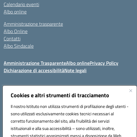
Calendario eventi
Albo online
Amministrazione trasparente
Albo Online
Contatti
Albo Sindacale
Amministrazione Trasparente
Albo online
Privacy Policy
Dichiarazione di accessibilità
Note legali
Indirizzo:
Cookies e altri strumenti di tracciamento
Via De Martis s.n.c. 07029 Tempio Pausania (OT)
Centralino:
+39 079.671353
Email:
sssl030007@istruzione.it
Il nostro Istituto non utilizza strumenti di profilazione degli utenti -
Posta elettronica certificata (PEC):
sssl030007@pec.istruzione.it
sono utilizzati esclusivamente cookies tecnici necessari al
Codice fiscale: 91009410902
corretto funzionamento del sito, alla fruibilità dei servizi
Codice meccanografico:
SSSL030007
istituzionali e alla sua accessibilità – sono utilizzati, inoltre,
strumenti statistici anonimizzati messi a disposizione da Web