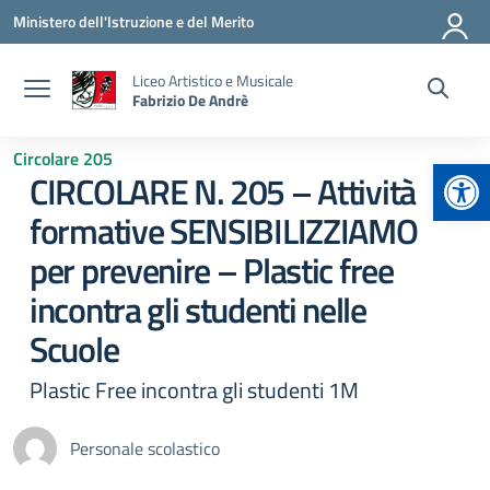
Vai ai contenuti
Vai al menu di navigazione
Vai al footer
Ministero dell'Istruzione e del Merito
Liceo Artistico e Musicale
Fabrizio De Andrè
Circolare 205
Apr
CIRCOLARE N. 205 – Attività
formative SENSIBILIZZIAMO
per prevenire – Plastic free
incontra gli studenti nelle
Scuole
Plastic Free incontra gli studenti 1M
Personale scolastico