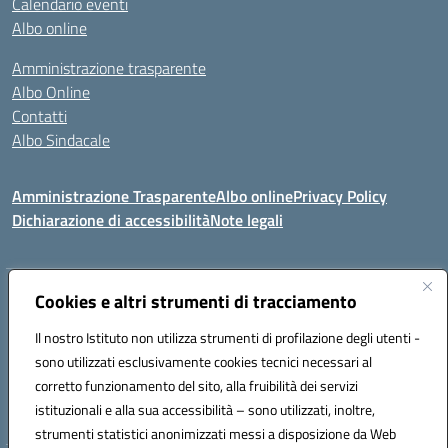
Calendario eventi
Albo online
Amministrazione trasparente
Albo Online
Contatti
Albo Sindacale
Amministrazione Trasparente
Albo online
Privacy Policy
Dichiarazione di accessibilità
Note legali
Indirizzo:
Cookies e altri strumenti di tracciamento
Via De Martis s.n.c. 07029 Tempio Pausania (OT)
Centralino:
+39 079.671353
Email:
sssl030007@istruzione.it
Il nostro Istituto non utilizza strumenti di profilazione degli utenti -
Posta elettronica certificata (PEC):
sssl030007@pec.istruzione.it
sono utilizzati esclusivamente cookies tecnici necessari al
Codice fiscale: 91009410902
corretto funzionamento del sito, alla fruibilità dei servizi
Codice meccanografico:
SSSL030007
istituzionali e alla sua accessibilità – sono utilizzati, inoltre,
strumenti statistici anonimizzati messi a disposizione da Web