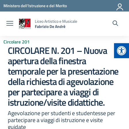
Vai ai contenuti
Vai al menu di navigazione
Vai al footer
Ministero dell'Istruzione e del Merito
Liceo Artistico e Musicale
Fabrizio De Andrè
Circolare 201
Apr
CIRCOLARE N. 201 – Nuova
apertura della finestra
temporale per la presentazione
della richiesta di agevolazione
per partecipare a viaggi di
istruzione/visite didattiche.
Agevolazione per studenti e studentesse per
partecipare a viaggi di istruzione e visite
guidate