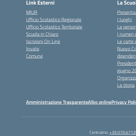
Link Esterni
La Scuo
MIUR
Presenta
Ufficio Scolastico Regionale
I luoghi
Ufficio Scolastico Territoriale
Le perso
Scuola in Chiaro
I numeri 
Iscrizioni On Line
Le carte 
Invalsi
Nuovo Co
Comune
dipendent
President
giugno 2
Organizz
La storia
Amministrazione Trasparente
Albo online
Privacy Poli
Centralino:
+39 079.6713