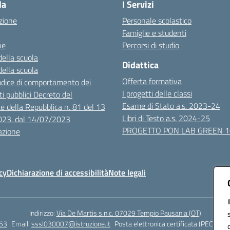
la
I Servizi
zione
Personale scolastico
Famiglie e studenti
ne
Percorsi di studio
della scuola
Didattica
della scuola
Offerta formativa
dice di comportamento dei
I progetti delle classi
i pubblici Decreto del
Esame di Stato a.s. 2023-24
e della Repubblica n. 81 del 13
Libri di Testo a.s. 2024-25
023, dal 14/07/2023
PROGETTO PON LAB GREEN 
azione
cy
Dichiarazione di accessibilità
Note legali
Indirizzo:
Via De Martis s.n.c. 07029 Tempio Pausania (OT)
53
Email:
sssl030007@istruzione.it
Posta elettronica certificata (PEC):
sss