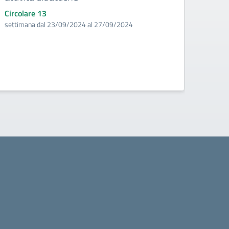
Sacc
Circolare 13
settimana dal 23/09/2024 al 27/09/2024
Circo
Da lun