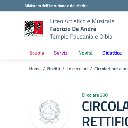
Vai ai contenuti
Vai al menu di navigazione
Vai al footer
Ministero dell'Istruzione e del Merito
Liceo Artistico e Musicale
Fabrizio De Andrè
Tempio Pausania e Olbia
Scuola
Servizi
Novità
Didattica
Home
Novità
Le circolari
Circolari per alun
Circolare 200
CIRCOLA
RETTIFIC