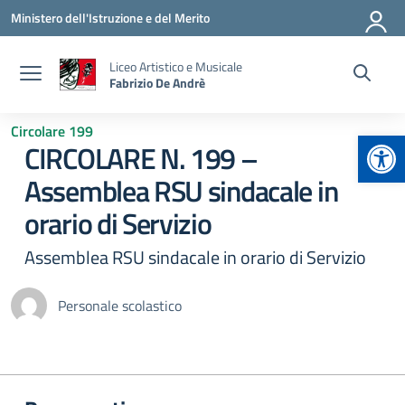
Vai ai contenuti
Vai al menu di navigazione
Vai al footer
Ministero dell'Istruzione e del Merito
Liceo Artistico e Musicale
Fabrizio De Andrè
Circolare 199
Apr
CIRCOLARE N. 199 –
Assemblea RSU sindacale in
orario di Servizio
Assemblea RSU sindacale in orario di Servizio
Personale scolastico