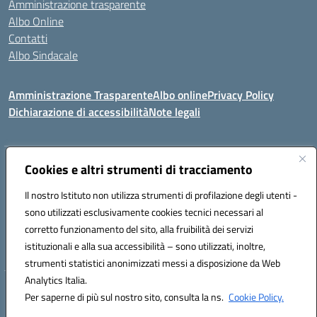
Amministrazione trasparente
Albo Online
Contatti
Albo Sindacale
Amministrazione Trasparente
Albo online
Privacy Policy
Dichiarazione di accessibilità
Note legali
Indirizzo:
Cookies e altri strumenti di tracciamento
Via De Martis s.n.c. 07029 Tempio Pausania (OT)
Centralino:
+39 079.671353
Email:
sssl030007@istruzione.it
Il nostro Istituto non utilizza strumenti di profilazione degli utenti -
Posta elettronica certificata (PEC):
sssl030007@pec.istruzione.it
sono utilizzati esclusivamente cookies tecnici necessari al
Codice fiscale: 91009410902
corretto funzionamento del sito, alla fruibilità dei servizi
Codice meccanografico:
SSSL030007
istituzionali e alla sua accessibilità – sono utilizzati, inoltre,
strumenti statistici anonimizzati messi a disposizione da Web
Analytics Italia.
Hosting & Powered by 3D Solution S.r.l.
Per saperne di più sul nostro sito, consulta la ns.
Cookie Policy.
Concept & Design by Designers Italia