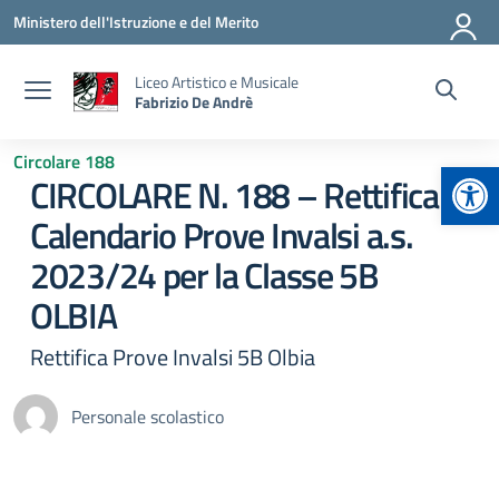
Vai ai contenuti
Vai al menu di navigazione
Vai al footer
Ministero dell'Istruzione e del Merito
Liceo Artistico e Musicale
Fabrizio De Andrè
Circolare 188
Apr
CIRCOLARE N. 188 – Rettifica
Calendario Prove Invalsi a.s.
2023/24 per la Classe 5B
OLBIA
Rettifica Prove Invalsi 5B Olbia
Personale scolastico