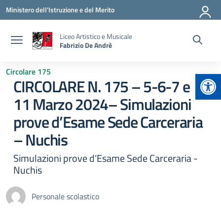
Vai ai contenuti
Vai al menu di navigazione
Vai al footer
Ministero dell'Istruzione e del Merito
Liceo Artistico e Musicale
Fabrizio De Andrè
Circolare 175
Apr
CIRCOLARE N. 175 – 5-6-7 e
11 Marzo 2024– Simulazioni
prove d’Esame Sede Carceraria
– Nuchis
Simulazioni prove d’Esame Sede Carceraria -
Nuchis
Personale scolastico