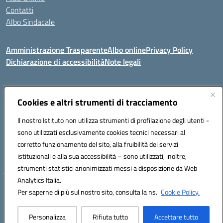
Contatti
Albo Sindacale
Amministrazione Trasparente
Albo online
Privacy Policy
Dichiarazione di accessibilità
Note legali
Indirizzo:
Cookies e altri strumenti di tracciamento
Via De Martis s.n.c. 07029 Tempio Pausania (OT)
Centralino:
+39 079.671353
Email:
sssl030007@istruzione.it
Il nostro Istituto non utilizza strumenti di profilazione degli utenti -
Posta elettronica certificata (PEC):
sssl030007@pec.istruzione.it
sono utilizzati esclusivamente cookies tecnici necessari al
Codice fiscale: 91009410902
corretto funzionamento del sito, alla fruibilità dei servizi
Codice meccanografico:
SSSL030007
istituzionali e alla sua accessibilità – sono utilizzati, inoltre,
strumenti statistici anonimizzati messi a disposizione da Web
Analytics Italia.
Hosting & Powered by 3D Solution S.r.l.
Per saperne di più sul nostro sito, consulta la ns.
Cookie Policy.
Concept & Design by Designers Italia
Personalizza
Rifiuta tutto
Accettare tutto