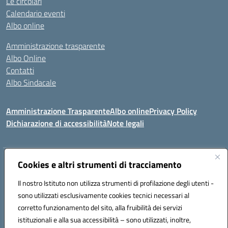
Le circolari
Calendario eventi
Albo online
Amministrazione trasparente
Albo Online
Contatti
Albo Sindacale
Amministrazione Trasparente
Albo online
Privacy Policy
Dichiarazione di accessibilità
Note legali
Indirizzo:
Cookies e altri strumenti di tracciamento
Via De Martis s.n.c. 07029 Tempio Pausania (OT)
Centralino:
+39 079.671353
Email:
sssl030007@istruzione.it
Il nostro Istituto non utilizza strumenti di profilazione degli utenti -
Posta elettronica certificata (PEC):
sssl030007@pec.istruzione.it
sono utilizzati esclusivamente cookies tecnici necessari al
Codice fiscale: 91009410902
corretto funzionamento del sito, alla fruibilità dei servizi
Codice meccanografico:
SSSL030007
istituzionali e alla sua accessibilità – sono utilizzati, inoltre,