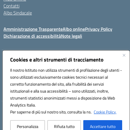
Contatti
Albo Sindacale
Amministrazione Trasparente
Albo online
Privacy Policy
Dichiarazione di accessibilità
Note legali
Indirizzo:
Cookies e altri strumenti di tracciamento
Via De Martis s.n.c. 07029 Tempio Pausania (OT)
Centralino:
+39 079.671353
Email:
sssl030007@istruzione.it
Il nostro Istituto non utilizza strumenti di profilazione degli utenti -
Posta elettronica certificata (PEC):
sssl030007@pec.istruzione.it
sono utilizzati esclusivamente cookies tecnici necessari al
Codice fiscale: 91009410902
corretto funzionamento del sito, alla fruibilità dei servizi
Codice meccanografico:
SSSL030007
istituzionali e alla sua accessibilità – sono utilizzati, inoltre,
strumenti statistici anonimizzati messi a disposizione da Web
Analytics Italia.
Hosting & Powered by 3D Solution S.r.l.
Per saperne di più sul nostro sito, consulta la ns.
Cookie Policy.
Concept & Design by Designers Italia
Personalizza
Rifiuta tutto
Accettare tutto