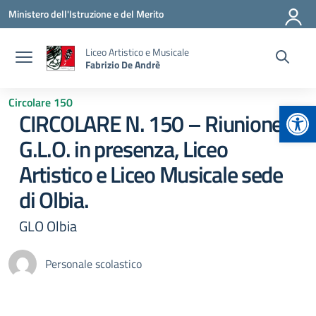
Vai ai contenuti
Vai al menu di navigazione
Vai al footer
Ministero dell'Istruzione e del Merito
Liceo Artistico e Musicale
Fabrizio De Andrè
Circolare 150
Apr
CIRCOLARE N. 150 – Riunione
G.L.O. in presenza, Liceo
Artistico e Liceo Musicale sede
di Olbia.
GLO Olbia
Personale scolastico