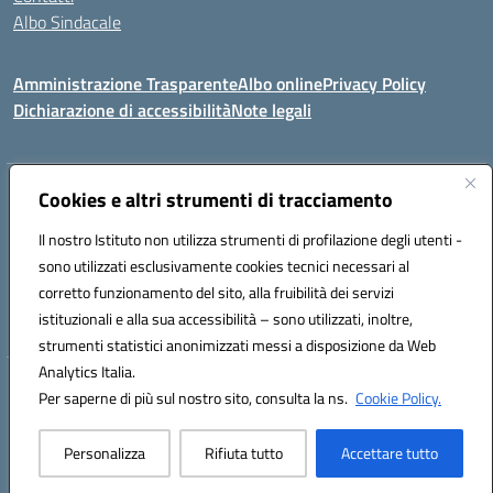
Albo Sindacale
Amministrazione Trasparente
Albo online
Privacy Policy
Dichiarazione di accessibilità
Note legali
Indirizzo:
Cookies e altri strumenti di tracciamento
Via De Martis s.n.c. 07029 Tempio Pausania (OT)
Centralino:
+39 079.671353
Email:
sssl030007@istruzione.it
Il nostro Istituto non utilizza strumenti di profilazione degli utenti -
Posta elettronica certificata (PEC):
sssl030007@pec.istruzione.it
sono utilizzati esclusivamente cookies tecnici necessari al
Codice fiscale: 91009410902
corretto funzionamento del sito, alla fruibilità dei servizi
Codice meccanografico:
SSSL030007
istituzionali e alla sua accessibilità – sono utilizzati, inoltre,
strumenti statistici anonimizzati messi a disposizione da Web
Analytics Italia.
Hosting & Powered by 3D Solution S.r.l.
Per saperne di più sul nostro sito, consulta la ns.
Cookie Policy.
Concept & Design by Designers Italia
Personalizza
Rifiuta tutto
Accettare tutto