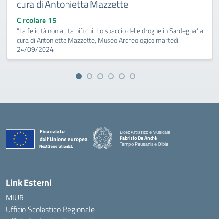
cura di Antonietta Mazzette
Circolare 15
“La felicità non abita più qui. Lo spaccio delle droghe in Sardegna” a
cura di Antonietta Mazzette, Museo Archeologico martedì
24/09/2024
Liceo Artistico e Musicale
Fabrizio De Andrè
Tempio Pausania e Olbia
— Visita la pagina iniziale della scuola
Link Esterni
MIUR
Ufficio Scolastico Regionale