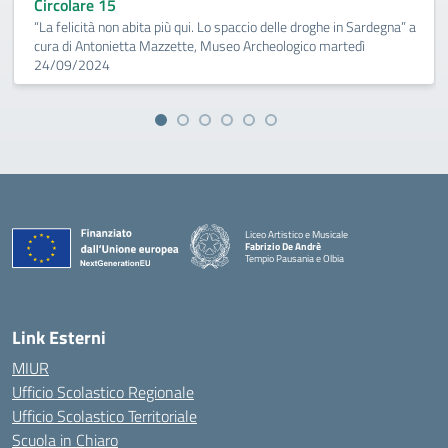
Circolare 15
“La felicità non abita più qui. Lo spaccio delle droghe in Sardegna” a
cura di Antonietta Mazzette, Museo Archeologico martedì
24/09/2024
Liceo Artistico e Musicale
Fabrizio De Andrè
Tempio Pausania e Olbia
— Visita la pagina iniziale della scuola
Link Esterni
MIUR
Ufficio Scolastico Regionale
Ufficio Scolastico Territoriale
Scuola in Chiaro