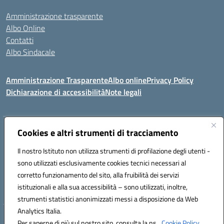
Amministrazione trasparente
Albo Online
Contatti
Albo Sindacale
Amministrazione Trasparente
Albo online
Privacy Policy
Dichiarazione di accessibilità
Note legali
Indirizzo:
Cookies e altri strumenti di tracciamento
Via De Martis s.n.c. 07029 Tempio Pausania (OT)
Centralino:
+39 079.671353
Email:
sssl030007@istruzione.it
Il nostro Istituto non utilizza strumenti di profilazione degli utenti -
Posta elettronica certificata (PEC):
sssl030007@pec.istruzione.it
sono utilizzati esclusivamente cookies tecnici necessari al
Codice fiscale: 91009410902
corretto funzionamento del sito, alla fruibilità dei servizi
Codice meccanografico:
SSSL030007
istituzionali e alla sua accessibilità – sono utilizzati, inoltre,
strumenti statistici anonimizzati messi a disposizione da Web
Analytics Italia.
Hosting & Powered by 3D Solution S.r.l.
Per saperne di più sul nostro sito, consulta la ns.
Cookie Policy.