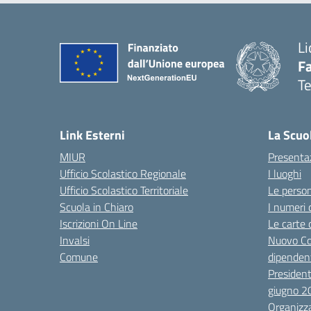
Li
F
T
— 
Link Esterni
La Scuo
MIUR
Presenta
Ufficio Scolastico Regionale
I luoghi
Ufficio Scolastico Territoriale
Le perso
Scuola in Chiaro
I numeri 
Iscrizioni On Line
Le carte 
Invalsi
Nuovo Co
Comune
dipendent
President
giugno 2
Organizz