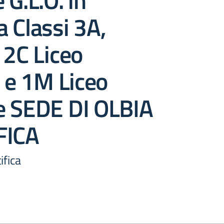
 G.L.O. in
 Classi 3A,
 2C Liceo
o e 1M Liceo
e SEDE DI OLBIA
FICA
ifica