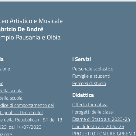
ceo Artistico e Musicale
abrizio De Andrè
empio Pausania e Olbia
Visita la pagina iniziale della scuola
la
I Servizi
zione
Personale scolastico
Famiglie e studenti
ne
Percorsi di studio
della scuola
Didattica
della scuola
Offerta formativa
dice di comportamento dei
I progetti delle classi
i pubblici Decreto del
Esame di Stato a.s. 2023-24
e della Repubblica n. 81 del 13
Libri di Testo a.s. 2024-25
023, dal 14/07/2023
PROGETTO PON LAB GREEN 
azione