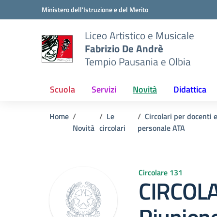
Vai ai contenuti
Vai al menu di navigazione
Vai al footer
Ministero dell'Istruzione e del Merito
Liceo Artistico e Musicale
Fabrizio De Andrè
Tempio Pausania e Olbia
Scuola
Servizi
Novità
Didattica
Home
Le
Circolari per docenti 
Novità
circolari
personale ATA
Circolare 131
CIRCOLA