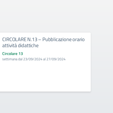
CIRCOLARE N.13 – Pubblicazione orario
CIRC
attività didattiche
3^E 
Sacc
Circolare 13
settimana dal 23/09/2024 al 27/09/2024
Circo
Da lun