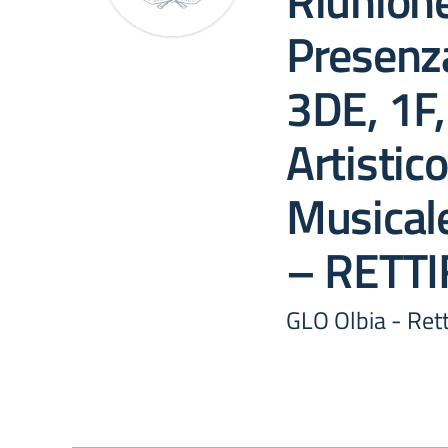
Riunione
Presenza
3DE, 1F,
Artistic
Musical
– RETTI
GLO Olbia - Rett