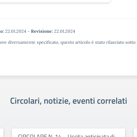
o:
22.01.2024
-
Revisione:
22.01.2024
ove diversamente specificato, questo articolo è stato rilasciato sott
Circolari, notizie, eventi correlati
CIRCOLARE N. 14 – Uscita anticipata di