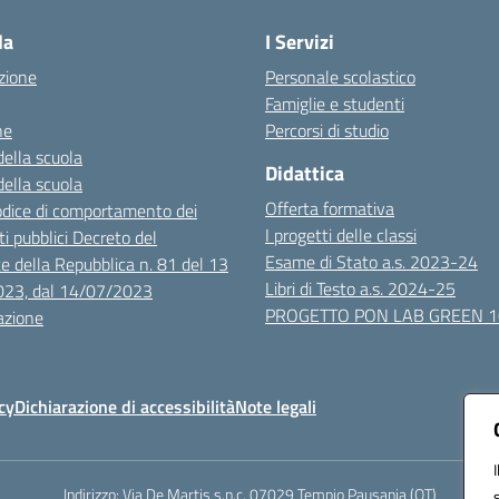
la
I Servizi
zione
Personale scolastico
Famiglie e studenti
ne
Percorsi di studio
della scuola
Didattica
della scuola
Offerta formativa
dice di comportamento dei
I progetti delle classi
i pubblici Decreto del
Esame di Stato a.s. 2023-24
e della Repubblica n. 81 del 13
Libri di Testo a.s. 2024-25
023, dal 14/07/2023
PROGETTO PON LAB GREEN 
azione
cy
Dichiarazione di accessibilità
Note legali
Indirizzo:
Via De Martis s.n.c. 07029 Tempio Pausania (OT)