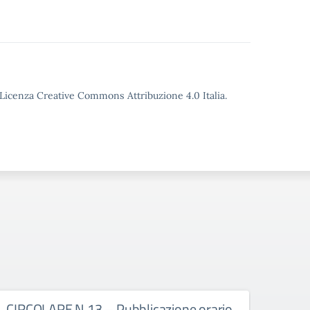
o Licenza Creative Commons Attribuzione 4.0 Italia.
CIRCOLARE N.13 – Pubblicazione orario
CIRC