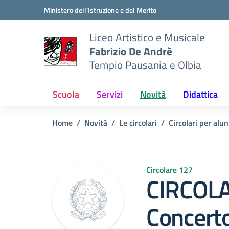
Vai ai contenuti
Vai al menu di navigazione
Vai al footer
Ministero dell'Istruzione e del Merito
Liceo Artistico e Musicale
Fabrizio De Andrè
Tempio Pausania e Olbia
Scuola
Servizi
Novità
Didattica
Home
Novità
Le circolari
Circolari per alun
Circolare 127
CIRCOLA
Concerto