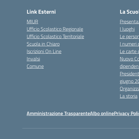
Link Esterni
La Scuo
MIUR
Presenta
Ufficio Scolastico Regionale
I luoghi
Ufficio Scolastico Territoriale
Le perso
Scuola in Chiaro
I numeri 
Iscrizioni On Line
Le carte 
Invalsi
Nuovo Co
Comune
dipendent
President
giugno 2
Organizz
La storia
Amministrazione Trasparente
Albo online
Privacy Poli