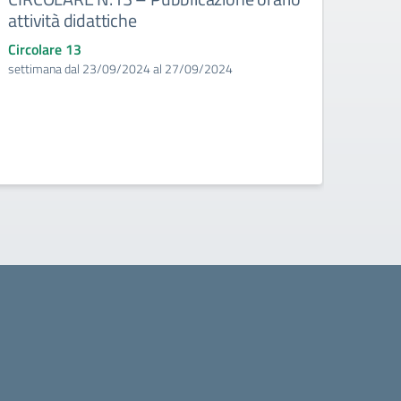
attività didattiche
3^E 
Sacc
Circolare 13
settimana dal 23/09/2024 al 27/09/2024
Circo
Da lun